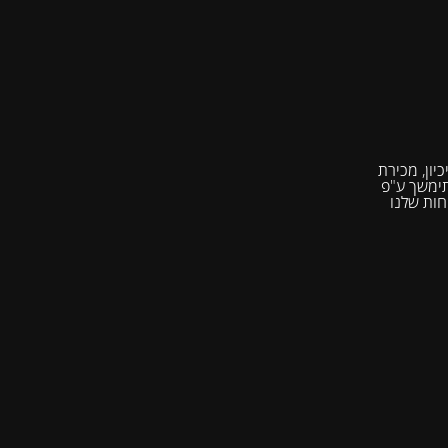
יון, מכירת
רה תימשך ע"פ
חות שלנו